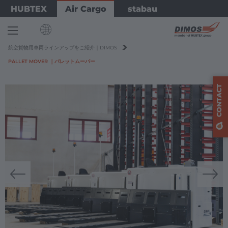
Skip
HUBTEX
Air Cargo
stabau
to
main
content
YOU
航空貨物用車両ラインアップをご紹介｜DIMOS
ARE
PALLET MOVER ｜パレットムーバー
INTERNATIONAL
HERE
English
CONTACT
Deutsch
EUROPE
Deutschland
Deutsch
AMERICA