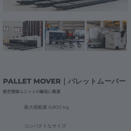
United States
English
MIDDLE EAST/ASIA
Dubai
English
Japan
PALLET MOVER｜パレットムーバー
Japanese
航空貨物ユニットの輸送に最適
最大積載量 6,800 kg
コンパクトなサイズ