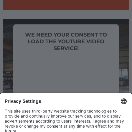
WE NEED YOUR CONSENT TO
LOAD THE YOUTUBE VIDEO
SERVICE!
We use a third party service to embed video
content that may collect data about your
activity. Please review the details and
accept the service to watch this video.
More Information
DOWNLOADS
Accept
powered by
Usercentrics Consent
Broschüre Air Cargo Handling