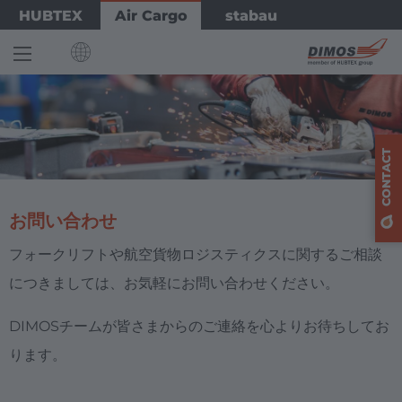
Skip
Bild
HUBTEX
Air Cargo
stabau
to
main
content
INTERNATIONAL
English
CONTACT
Deutsch
お問い合わせ
EUROPE
フォークリフトや航空貨物ロジスティクスに関するご相談
Deutschland
につきましては、お気軽にお問い合わせください。
Deutsch
DIMOSチームが皆さまからのご連絡を心よりお待ちしてお
ります。
AMERICA