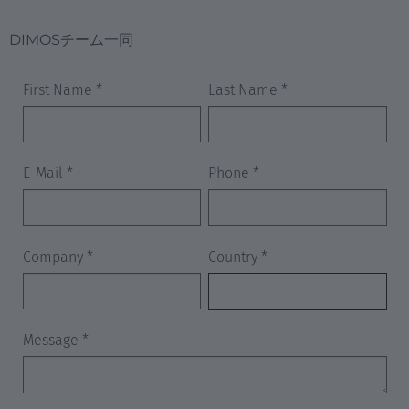
United States
English
DIMOSチーム一同
MIDDLE EAST/ASIA
Dubai
English
Japan
Japanese