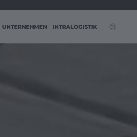
UNTERNEHMEN
INTRALOGISTIK
PE
AMERICA
MIDDLE
EAST/ASI
schland
United States
English
Dubai
English
Japan
Japanese