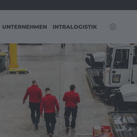
UNTERNEHMEN
INTRALOGISTIK
PE
AMERICA
MIDDLE
EAST/ASI
schland
United States
English
Dubai
English
Japan
Japanese