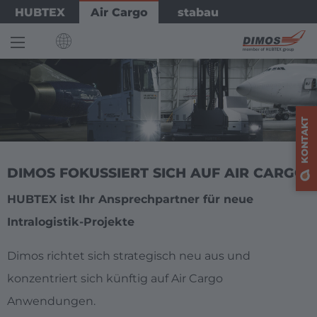
Skip
Bild
HUBTEX
Air Cargo
stabau
to
main
content
INTERNATIONAL
English
KONTAKT
Deutsch
DIMOS FOKUSSIERT SICH AUF AIR CARGO
EUROPE
HUBTEX ist Ihr Ansprechpartner für neue
Intralogistik-Projekte
Deutschland
Deutsch
Dimos richtet sich strategisch neu aus und
konzentriert sich künftig auf Air Cargo
AMERICA
Anwendungen.