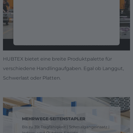
Wir verwenden einen Service eines
Drittanbieters, um Videoinhalte
einzubetten. Dieser Service kann Daten zu
Ihren Aktivitäten sammeln. Bitte lesen Sie
die Details durch und stimmen Sie der
DAS PASSENDE FAHRZEUG FÜR JEDEN
Nutzung des Service zu, um dieses Video
EINSATZ
anzusehen.
HUBTEX bietet eine breite Produktpalette für
verschiedene Handlingaufgaben. Egal ob Langgut,
Mehr Informationen
Schwerlast oder Platten.
Akzeptieren
powered by
Usercentrics Consent
Management Platform
MEHRWEGE-SEITENSTAPLER
Bis zu 35t Tragfähigkeit | Schmalgangeinsatz |
Indoor- und Outdoor-Einsatz