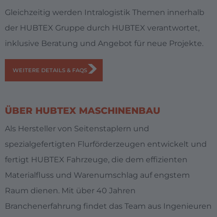
United States
Gleichzeitig werden Intralogistik Themen innerhalb
English
der HUBTEX Gruppe durch HUBTEX verantwortet,
inklusive Beratung und Angebot für neue Projekte.
MIDDLE EAST/ASIA
WEITERE DETAILS & FAQS
Dubai
English
ÜBER HUBTEX MASCHINENBAU
Japan
Als Hersteller von Seitenstaplern und
Japanese
spezialgefertigten Flurförderzeugen entwickelt und
fertigt HUBTEX Fahrzeuge, die dem effizienten
Materialfluss und Warenumschlag auf engstem
Raum dienen. Mit über 40 Jahren
Branchenerfahrung findet das Team aus Ingenieuren